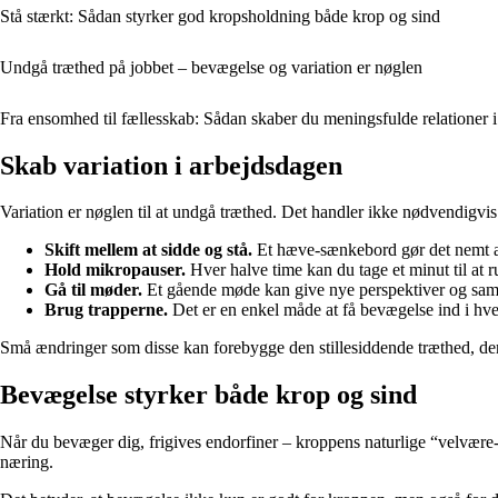
Stå stærkt: Sådan styrker god kropsholdning både krop og sind
Undgå træthed på jobbet – bevægelse og variation er nøglen
Fra ensomhed til fællesskab: Sådan skaber du meningsfulde relationer 
Skab variation i arbejdsdagen
Variation er nøglen til at undgå træthed. Det handler ikke nødvendigvis 
Skift mellem at sidde og stå.
Et hæve-sænkebord gør det nemt at 
Hold mikropauser.
Hver halve time kan du tage et minut til at 
Gå til møder.
Et gående møde kan give nye perspektiver og samti
Brug trapperne.
Det er en enkel måde at få bevægelse ind i hve
Små ændringer som disse kan forebygge den stillesiddende træthed, der o
Bevægelse styrker både krop og sind
Når du bevæger dig, frigives endorfiner – kroppens naturlige “velvære-s
næring.