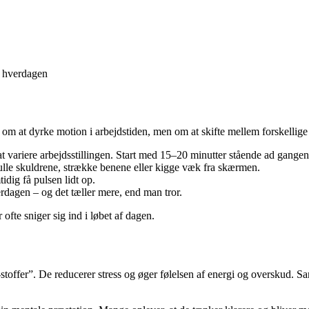
i hverdagen
om at dyrke motion i arbejdstiden, men om at skifte mellem forskellige st
variere arbejdsstillingen. Start med 15–20 minutter stående ad gangen
rulle skuldrene, strække benene eller kigge væk fra skærmen.
dig få pulsen lidt op.
rdagen – og det tæller mere, end man tror.
fte sniger sig ind i løbet af dagen.
toffer”. De reducerer stress og øger følelsen af energi og overskud. Sa