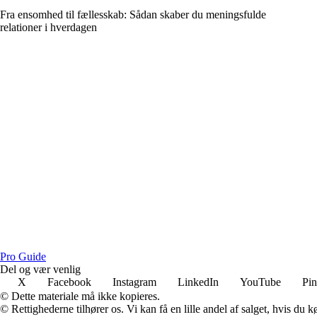
Fra ensomhed til fællesskab: Sådan skaber du meningsfulde
relationer i hverdagen
P
ro
G
uide
Del og vær venlig
X
Facebook
Instagram
LinkedIn
YouTube
Pin
© Dette materiale må ikke kopieres.
© Rettighederne tilhører os. Vi kan få en lille andel af salget, hvis du