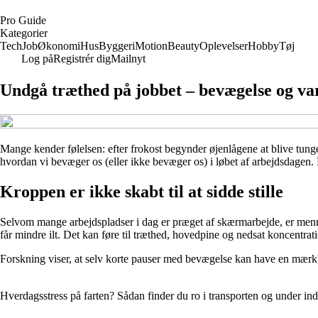
P
ro
G
uide
Kategorier
Tech
Job
Økonomi
Hus
Byggeri
Motion
Beauty
Oplevelser
Hobby
Tøj
Log på
Registrér dig
Mailnyt
Undgå træthed på jobbet – bevægelse og var
Mange kender følelsen: efter frokost begynder øjenlågene at blive tung
hvordan vi bevæger os (eller ikke bevæger os) i løbet af arbejdsdagen. 
Kroppen er ikke skabt til at sidde stille
Selvom mange arbejdspladser i dag er præget af skærmarbejde, er mennes
får mindre ilt. Det kan føre til træthed, hovedpine og nedsat koncentrat
Forskning viser, at selv korte pauser med bevægelse kan have en mærkba
Hverdagsstress på farten? Sådan finder du ro i transporten og under i