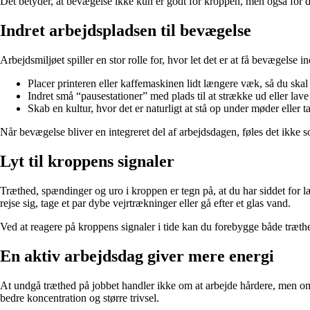
Det betyder, at bevægelse ikke kun er godt for kroppen, men også for din
Indret arbejdspladsen til bevægelse
Arbejdsmiljøet spiller en stor rolle for, hvor let det er at få bevægels
Placer printeren eller kaffemaskinen lidt længere væk, så du skal 
Indret små “pausestationer” med plads til at strække ud eller lave 
Skab en kultur, hvor det er naturligt at stå op under møder eller 
Når bevægelse bliver en integreret del af arbejdsdagen, føles det ikke 
Lyt til kroppens signaler
Træthed, spændinger og uro i kroppen er tegn på, at du har siddet for 
rejse sig, tage et par dybe vejrtrækninger eller gå efter et glas vand.
Ved at reagere på kroppens signaler i tide kan du forebygge både træthe
En aktiv arbejdsdag giver mere energi
At undgå træthed på jobbet handler ikke om at arbejde hårdere, men om 
bedre koncentration og større trivsel.