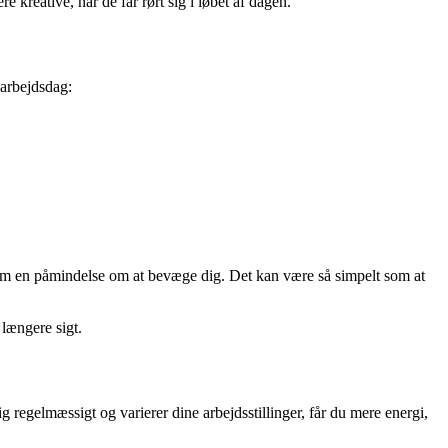
kreative, når de får rørt sig i løbet af dagen.
 arbejdsdag:
m som en påmindelse om at bevæge dig. Det kan være så simpelt som at
 længere sigt.
egelmæssigt og varierer dine arbejdsstillinger, får du mere energi,