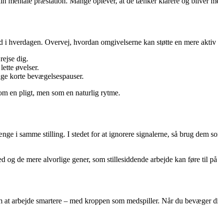
 mentale præstation. Mange oplever, at de tænker klarere og bliver mere 
e ind i hverdagen. Overvej, hvordan omgivelserne kan støtte en mere aktiv
rejse dig.
lette øvelser.
tage korte bevægelsespauser.
som en pligt, men som en naturlig rytme.
længe i samme stilling. I stedet for at ignorere signalerne, så brug de
d og de mere alvorlige gener, som stillesiddende arbejde kan føre til på
at arbejde smartere – med kroppen som medspiller. Når du bevæger dig r