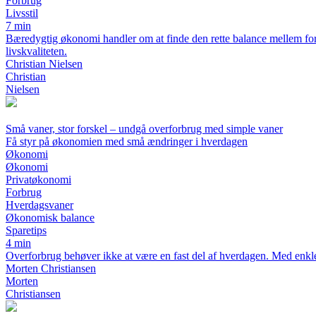
Forbrug
Livsstil
7 min
Bæredygtig økonomi handler om at finde den rette balance mellem for
livskvaliteten.
Christian Nielsen
Christian
Nielsen
Små vaner, stor forskel – undgå overforbrug med simple vaner
Få styr på økonomien med små ændringer i hverdagen
Økonomi
Økonomi
Privatøkonomi
Forbrug
Hverdagsvaner
Økonomisk balance
Sparetips
4 min
Overforbrug behøver ikke at være en fast del af hverdagen. Med enkle
Morten Christiansen
Morten
Christiansen