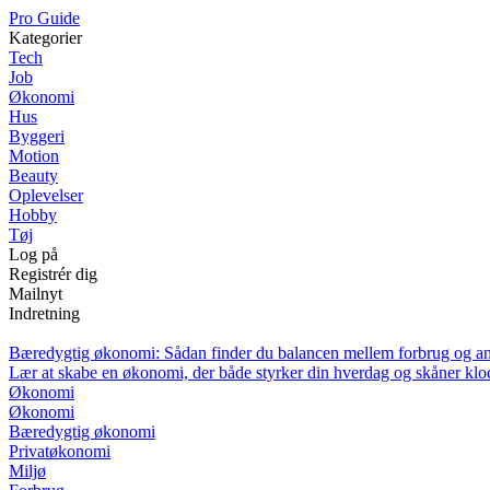
P
ro
G
uide
Kategorier
Tech
Job
Økonomi
Hus
Byggeri
Motion
Beauty
Oplevelser
Hobby
Tøj
Log på
Registrér dig
Mailnyt
Indretning
Bæredygtig økonomi: Sådan finder du balancen mellem forbrug og a
Lær at skabe en økonomi, der både styrker din hverdag og skåner kl
Økonomi
Økonomi
Bæredygtig økonomi
Privatøkonomi
Miljø