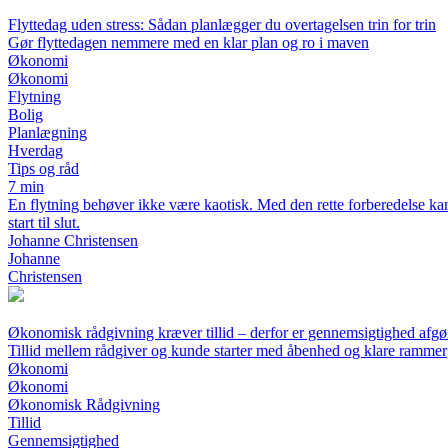
Flyttedag uden stress: Sådan planlægger du overtagelsen trin for trin
Gør flyttedagen nemmere med en klar plan og ro i maven
Økonomi
Økonomi
Flytning
Bolig
Planlægning
Hverdag
Tips og råd
7 min
En flytning behøver ikke være kaotisk. Med den rette forberedelse kan 
start til slut.
Johanne Christensen
Johanne
Christensen
Økonomisk rådgivning kræver tillid – derfor er gennemsigtighed afg
Tillid mellem rådgiver og kunde starter med åbenhed og klare rammer
Økonomi
Økonomi
Økonomisk Rådgivning
Tillid
Gennemsigtighed