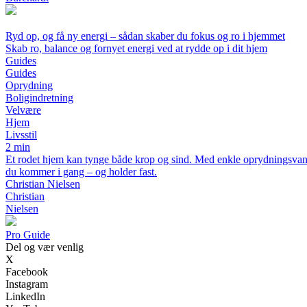
Ryd op, og få ny energi – sådan skaber du fokus og ro i hjemmet
Skab ro, balance og fornyet energi ved at rydde op i dit hjem
Guides
Guides
Oprydning
Boligindretning
Velvære
Hjem
Livsstil
2 min
Et rodet hjem kan tynge både krop og sind. Med enkle oprydningsvaner
du kommer i gang – og holder fast.
Christian Nielsen
Christian
Nielsen
P
ro
G
uide
Del og vær venlig
X
Facebook
Instagram
LinkedIn