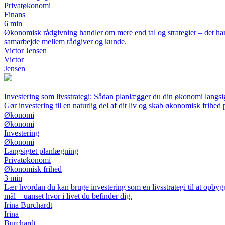
Privatøkonomi
Finans
6 min
Økonomisk rådgivning handler om mere end tal og strategier – det hand
samarbejde mellem rådgiver og kunde.
Victor Jensen
Victor
Jensen
Investering som livsstrategi: Sådan planlægger du din økonomi langsi
Gør investering til en naturlig del af dit liv og skab økonomisk frihed 
Økonomi
Økonomi
Investering
Økonomi
Langsigtet planlægning
Privatøkonomi
Økonomisk frihed
3 min
Lær hvordan du kan bruge investering som en livsstrategi til at opbyg
mål – uanset hvor i livet du befinder dig.
Irina Burchardt
Irina
Burchardt