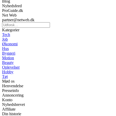
Blog
Nyhedsfeed
ProGuide.dk
Net Web
partner@netweb.dk
Kategorier
Tech
Job
Økonomi
Hus
Byggeri
Motion
Beauty
Oplevelser
Hobby
Tøj
Mød os
Henvendelse
Presseinfo
Annoncering
Konto
Nyhedsbrevet
Affiliate
Din historie