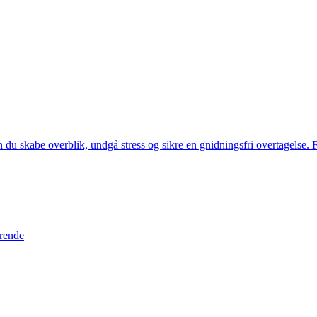
du skabe overblik, undgå stress og sikre en gnidningsfri overtagelse. Få
ørende