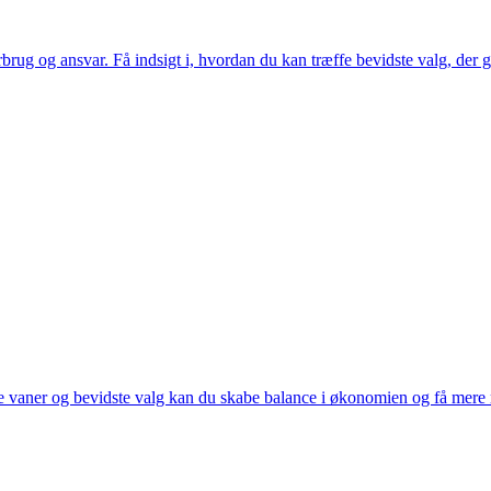
brug og ansvar. Få indsigt i, hvordan du kan træffe bevidste valg, de
 vaner og bevidste valg kan du skabe balance i økonomien og få mere ro