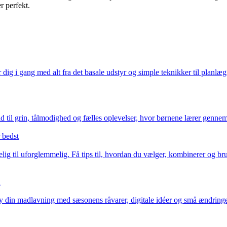
er perfekt.
 gang med alt fra det basale udstyr og simple teknikker til planlægning 
 til grin, tålmodighed og fælles oplevelser, hvor børnene lærer gennem 
 bedst
elig til uforglemmelig. Få tips til, hvordan du vælger, kombinerer og bru
n
orny din madlavning med sæsonens råvarer, digitale idéer og små ændringe