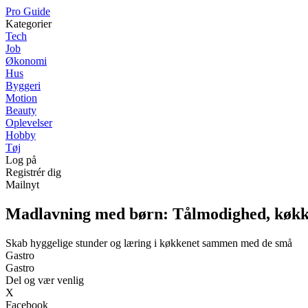
P
ro
G
uide
Kategorier
Tech
Job
Økonomi
Hus
Byggeri
Motion
Beauty
Oplevelser
Hobby
Tøj
Log på
Registrér dig
Mailnyt
Madlavning med børn: Tålmodighed, køkk
Skab hyggelige stunder og læring i køkkenet sammen med de små
Gastro
Gastro
Del og vær venlig
X
Facebook