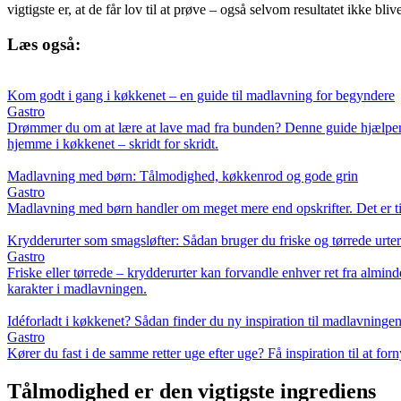
vigtigste er, at de får lov til at prøve – også selvom resultatet ikke bliv
Læs også:
Kom godt i gang i køkkenet – en guide til madlavning for begyndere
Gastro
Drømmer du om at lære at lave mad fra bunden? Denne guide hjælper dig i
hjemme i køkkenet – skridt for skridt.
Madlavning med børn: Tålmodighed, køkkenrod og gode grin
Gastro
Madlavning med børn handler om meget mere end opskrifter. Det er tid
Krydderurter som smagsløfter: Sådan bruger du friske og tørrede urter
Gastro
Friske eller tørrede – krydderurter kan forvandle enhver ret fra almind
karakter i madlavningen.
Idéforladt i køkkenet? Sådan finder du ny inspiration til madlavninge
Gastro
Kører du fast i de samme retter uge efter uge? Få inspiration til at f
Tålmodighed er den vigtigste ingrediens