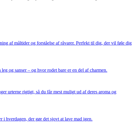
af måltider og forståelse af råvarer. Perfekt til dig, der vil føle dig
leg og sanser – og hvor rodet bare er en del af charmen.
ger urterne rigtigt, så du får mest muligt ud af deres aroma og
r i hverdagen, der gør det sjovt at lave mad igen.