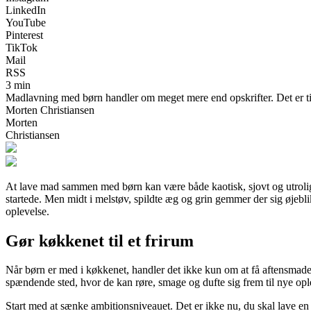
LinkedIn
YouTube
Pinterest
TikTok
Mail
RSS
3 min
Madlavning med børn handler om meget mere end opskrifter. Det er tid
Morten Christiansen
Morten
Christiansen
At lave mad sammen med børn kan være både kaotisk, sjovt og utroligt
startede. Men midt i melstøv, spildte æg og grin gemmer der sig øjeb
oplevelse.
Gør køkkenet til et frirum
Når børn er med i køkkenet, handler det ikke kun om at få aftensmade
spændende sted, hvor de kan røre, smage og dufte sig frem til nye opl
Start med at sænke ambitionsniveauet. Det er ikke nu, du skal lave en t