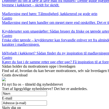
Drømmer du om at lære at lave mad fra bunden? Denne guide hjælper dig i
hjemme i køkkenet – skridt for skridt.
Madlavning med børn: Tålmodighed, køkkenrod og gode grin
Gastro
Madlavning med børn handler om meget mere end opskrifter. Det er tid
Krydderurter som smagsløfter: Sådan bruger du friske og tørrede urter
Gastro
Friske eller tørrede – krydderurter kan forvandle enhver ret fra almind
karakter i madlavningen.
Idéforladt i køkkenet? Sådan finder du ny inspiration til madlavninge
Gastro
Kører du fast i de samme retter uge efter uge? Få inspiration til at f
Sådan holder du motivationen oppe i hverdagen
Find ud af, hvordan du kan bevare motivationen, selv når hverdagen bl
Gratis download
Få nyt fra os – tilmeld dig nyhedsbrevet
Træt af ligegyldige nyhedsbreve? Det her er anderledes.
E-mail
Skriv dig op