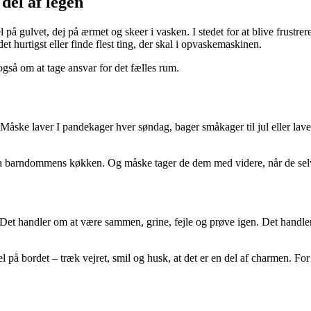
del af legen
på gulvet, dej på ærmet og skeer i vasken. I stedet for at blive frustrer
t hurtigst eller finde flest ting, der skal i opvaskemaskinen.
så om at tage ansvar for det fælles rum.
 Måske laver I pandekager hver søndag, bager småkager til jul eller la
e fra barndommens køkken. Og måske tager de dem med videre, når de se
t handler om at være sammen, grine, fejle og prøve igen. Det handler 
l på bordet – træk vejret, smil og husk, at det er en del af charmen. For