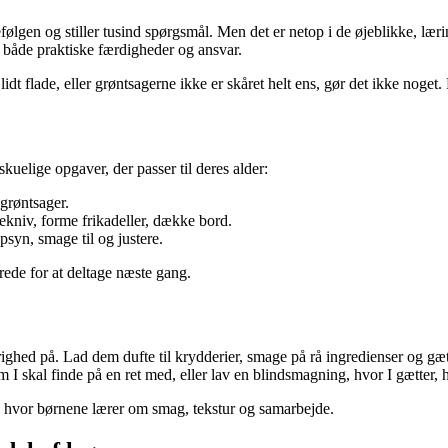
lgen og stiller tusind spørgsmål. Men det er netop i de øjeblikke, læri
e både praktiske færdigheder og ansvar.
r lidt flade, eller grøntsagerne ikke er skåret helt ens, gør det ikke n
skuelige opgaver, der passer til deres alder:
 grøntsager.
kniv, forme frikadeller, dække bord.
syn, smage til og justere.
rede for at deltage næste gang.
ighed på. Lad dem dufte til krydderier, smage på rå ingredienser og gæt
 I skal finde på en ret med, eller lav en blindsmagning, hvor I gætter, h
t, hvor børnene lærer om smag, tekstur og samarbejde.