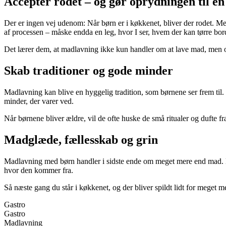
Acceptér rodet – og gør oprydningen til en 
Der er ingen vej udenom: Når børn er i køkkenet, bliver der rodet. Mel 
af processen – måske endda en leg, hvor I ser, hvem der kan tørre borde
Det lærer dem, at madlavning ikke kun handler om at lave mad, men og
Skab traditioner og gode minder
Madlavning kan blive en hyggelig tradition, som børnene ser frem til.
minder, der varer ved.
Når børnene bliver ældre, vil de ofte huske de små ritualer og duft
Madglæde, fællesskab og grin
Madlavning med børn handler i sidste ende om meget mere end mad. De
hvor den kommer fra.
Så næste gang du står i køkkenet, og der bliver spildt lidt for meget me
Gastro
Gastro
Madlavning