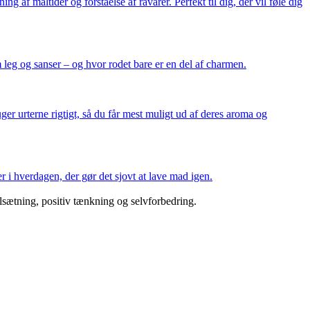
af måltider og forståelse af råvarer. Perfekt til dig, der vil føle dig
leg og sanser – og hvor rodet bare er en del af charmen.
ger urterne rigtigt, så du får mest muligt ud af deres aroma og
r i hverdagen, der gør det sjovt at lave mad igen.
lsætning, positiv tænkning og selvforbedring.