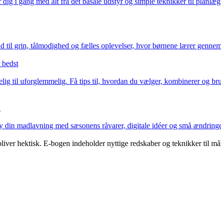
 gang med alt fra det basale udstyr og simple teknikker til planlægning 
 til grin, tålmodighed og fælles oplevelser, hvor børnene lærer gennem 
 bedst
elig til uforglemmelig. Få tips til, hvordan du vælger, kombinerer og bru
n
orny din madlavning med sæsonens råvarer, digitale idéer og små ændringe
iver hektisk. E-bogen indeholder nyttige redskaber og teknikker til må