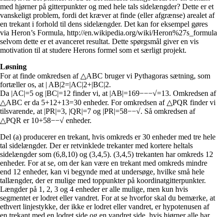
med hjørner på gitterpunkter og med hele tals sidelængder? Dette er et
vanskeligt problem, fordi det kræver at finde (eller afgrænse) arealet af
en trekant i forhold til dens sidelængder. Det kan for eksempel gøres
via Heron’s Formula, http://en.wikipedia.org/wiki/Heron%27s_formula
selvom dette er et avanceret resultat. Dette spørgsmål giver en vis
motivation til at studere Herons formel som et særligt projekt.
Løsning
For at finde omkredsen af △ABC bruger vi Pythagoras sætning, som
fortæller os, at | AB|2=|AC|2+|BC|2.
Da |AC|=5 og |BC|=12 finder vi, at |AB|=169−−−√=13. Omkredsen af
△ABC er da 5+12+13=30 enheder. For omkredsen af △PQR finder vi
tilsvarende, at |PR|=3, |QR|=7 og |PR|=58−−√. Så omkredsen af
△PQR er 10+58−−√ enheder.
Del (a) producerer en trekant, hvis omkreds er 30 enheder med tre hele
tal sidelængder. Der er retvinklede trekanter med kortere heltals
sidelængder som (6,8,10) og (3,4,5). (3,4,5) trekanten har omkreds 12
enheder. For at se, om der kan være en trekant med omkreds mindre
end 12 enheder, kan vi begynde med at undersøge, hvilke små hele
tallængder, der er mulige med toppunkter på koordinatgitterpunkter.
Længder på 1, 2, 3 og 4 enheder er alle mulige, men kun hvis
segmentet er lodret eller vandret. For at se hvorfor skal du bemærke, at
ethvert linjestykke, der ikke er lodret eller vandret, er hypotenusen af
en trekant med en lodret side og en vandret side, hvis hjørner alle har