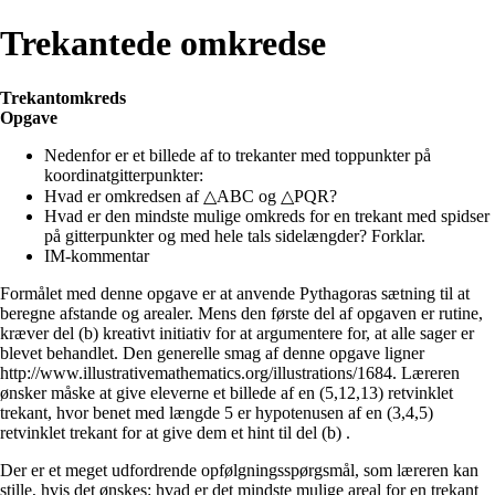
Trekantede omkredse
Trekantomkreds
Opgave
Nedenfor er et billede af to trekanter med toppunkter på
koordinatgitterpunkter:
Hvad er omkredsen af △ABC og △PQR?
Hvad er den mindste mulige omkreds for en trekant med spidser
på gitterpunkter og med hele tals sidelængder? Forklar.
IM-kommentar
Formålet med denne opgave er at anvende Pythagoras sætning til at
beregne afstande og arealer. Mens den første del af opgaven er rutine,
kræver del (b) kreativt initiativ for at argumentere for, at alle sager er
blevet behandlet. Den generelle smag af denne opgave ligner
http://www.illustrativemathematics.org/illustrations/1684. Læreren
ønsker måske at give eleverne et billede af en (5,12,13) retvinklet
trekant, hvor benet med længde 5 er hypotenusen af en (3,4,5)
retvinklet trekant for at give dem et hint til del (b) .
Der er et meget udfordrende opfølgningsspørgsmål, som læreren kan
stille, hvis det ønskes: hvad er det mindste mulige areal for en trekant